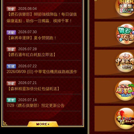
2026.08.04
【鑽石俱樂部】88節強檔降臨！每日儲值
爆賺返點，助你一注獨贏、橫掃千軍！
2026.07.30
【麻將幸運牌】夏令營開跑！
2026.07.28
【鑽石週年紅白耗點立即送】
2026.07.22
2026/08/09 (日) 中華電信機房線路維護作
2026.07.21
【森林精靈加倍分紅包儲耗送】
2026.07.14
7/29《鑽石俱樂部》預定更新公告