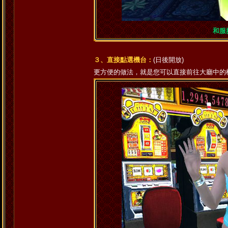
和服
３、直接點選機台：
(日後開放)
更方便的做法，就是您可以直接前往大廳中的