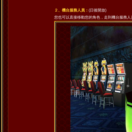
２、機台服務人員：
(日後開放)
您也可以直接移動您的角色，走到機台服務人