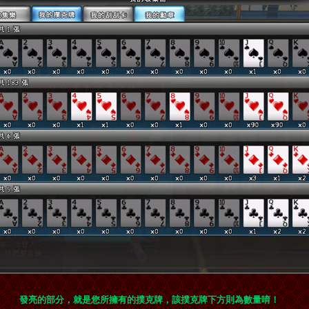
發亮的部分，就是您所擁有的撲克牌，該撲克牌下方則為數量唷！