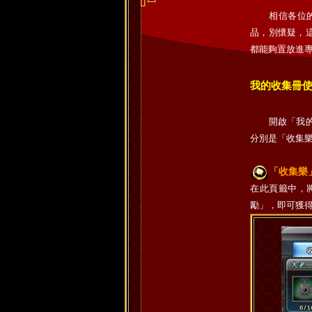
相信各位的道
品，別懷疑，
都能夠置放進專
我的收集冊
開啟「我的收
分別是「收集
「收集樂
在此頁籤中，
勵」，即可獲