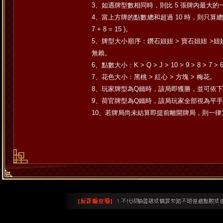
3、如遇牌型數相同時，則比 5 張牌內最大
4、當上方牌的點數總和超過 10 時，則只算總
7 + 8 = 15 )。
5、牌型大小順序：鑽石妞妞 > 寶石妞妞 >妞妞 > 9點 
無賴。
6、點數大小：K > Q > J > 10 > 9 > 8 > 7 > 6 
7、花色大小：黑桃 > 紅心 > 方塊 > 梅花。
8、玩家牌型為Q鐵時，該局即獲勝，並可依
9、荷官牌型為Q鐵時，該局玩家全部視為平
10、若牌局尚未結算即提前離開牌局，則一律