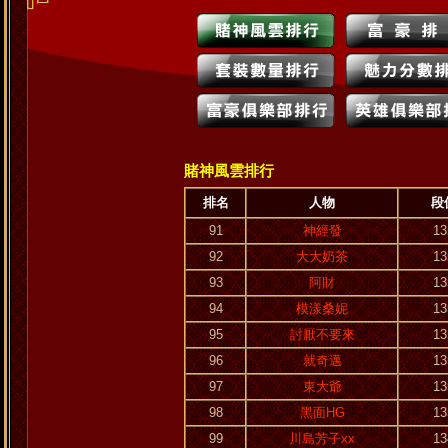
賭神風雲排行
排名
人物
段
91
神經發
13
92
大大奶茶
13
93
阿財
13
94
模漾桑妮
13
95
討厭不要來
13
96
就奇邁
13
97
東大爺
13
98
黑面HG
13
99
川島芳子xx
13